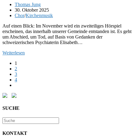
in
Beitrags-
Thomas Jung
zwei
Autor:
Beitrag
30. Oktober 2025
Teilen.
veröffentlicht:
Beitrags-
Chor
/
Kirchenmusik
Erster
Kategorie:
Teil
Auf einen Blick: Im November wird ein zweiteiliges Hörspiel
erscheinen, das innerhalb unserer Gemeinde entstanden ist. Es geht
um Abschied, um Tod, auf Basis von Gedanken der
schweizerischen Psychiaterin Elisabeth…
Ankündigung:
Weiterlesen
Ein
1
Hörspiel
2
über
3
Abschied
4
und
Gehe
Tod
zur
zum
nächsten
Ewigkeitssonntag
Seite
SUCHE
KONTAKT