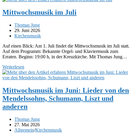
Mittwochsmusik im Juli
Beitrags-
Thomas Jung
Autor:
Beitrag
29. Juni 2026
veröffentlicht:
Beitrags-
Kirchenmusik
Kategorie:
Auf einen Blick: Am 1. Juli findet die Mittwochsmusik im Juli statt.
Auf dem Programm: Bekannte Orgel- und Klaviermusik zum
Erraten. Beginn: 19:00 h, in der Kreuzkirche. Mit Thomas Jung…
Mittwochsmusik
Weiterlesen
im
Juli
Mittwochsmusik im Juni: Lieder von den
Mendelssohns, Schumann, Liszt und
anderen
Beitrags-
Thomas Jung
Autor:
Beitrag
27. Mai 2026
veröffentlicht:
Beitrags-
Allgemein
/
Kirchenmusik