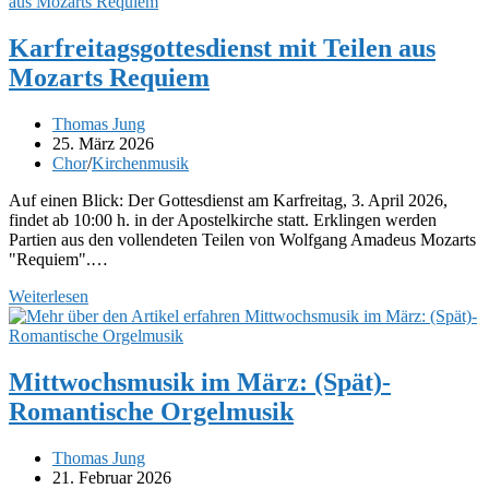
Die
Mittwochsmusik
im
Karfreitagsgottesdienst mit Teilen aus
Mai
Mozarts Requiem
Beitrags-
Thomas Jung
Autor:
Beitrag
25. März 2026
veröffentlicht:
Beitrags-
Chor
/
Kirchenmusik
Kategorie:
Auf einen Blick: Der Gottesdienst am Karfreitag, 3. April 2026,
findet ab 10:00 h. in der Apostelkirche statt. Erklingen werden
Partien aus den vollendeten Teilen von Wolfgang Amadeus Mozarts
"Requiem".…
Karfreitagsgottesdienst
Weiterlesen
mit
Teilen
aus
Mozarts
Mittwochsmusik im März: (Spät)-
Requiem
Romantische Orgelmusik
Beitrags-
Thomas Jung
Autor:
Beitrag
21. Februar 2026