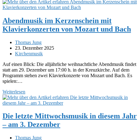
am
4.
Februar:
„Der
Abendmusik im Kerzenschein mit
weibliche
Klavierkonzerten von Mozart und Bach
Beethoven“
Beitrags-
Thomas Jung
Autor:
Beitrag
23. Dezember 2025
veröffentlicht:
Beitrags-
Kirchenmusik
Kategorie:
Auf einen Blick: Die alljährliche weihnachtliche Abendmusik findet
statt am 29. Dezember um 17:00 h. in der Kreuzkirche. Auf dem
Programm stehen zwei Klavierkonzerte von Mozart und Bach. Es
spielen:…
Abendmusik
Weiterlesen
im
Kerzenschein
mit
Klavierkonzerten
Die letzte Mittwochsmusik in diesem Jahr
von
– am 3. Dezember
Mozart
und
Bach
Beitrags-
Thomas Jung