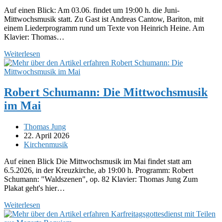
Kategorie:
Auf einen Blick: Am 03.06. findet um 19:00 h. die Juni-
Mittwochsmusik statt. Zu Gast ist Andreas Cantow, Bariton, mit
einem Liederprogramm rund um Texte von Heinrich Heine. Am
Klavier: Thomas…
Mittwochsmusik
Weiterlesen
im
Juni:
Lieder
von
Robert Schumann: Die Mittwochsmusik
den
im Mai
Mendelssohns,
Schumann,
Liszt
Beitrags-
Thomas Jung
und
Autor:
Beitrag
22. April 2026
anderen
veröffentlicht:
Beitrags-
Kirchenmusik
Kategorie:
Auf einen Blick Die Mittwochsmusik im Mai findet statt am
6.5.2026, in der Kreuzkirche, ab 19:00 h. Programm: Robert
Schumann: "Waldszenen", op. 82 Klavier: Thomas Jung Zum
Plakat geht's hier…
Robert
Weiterlesen
Schumann: