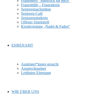
Frauentreff “Mittwoch für mich”
Frauenhilfe – Frauenkreis
Seniorennachmittag
Senioren-Café
Seniorensingkreis
Offener Spieletreff
Kreativgruppe „Nadel & Faden“
EHRENAMT
Austräger*innen gesucht
Ansprechpartner
Leitlinien Ehrenamt
WIR ÜBER UNS