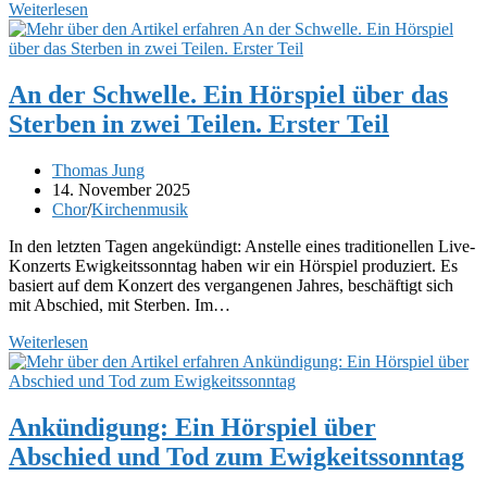
An
Weiterlesen
der
Schwelle.
Ein
Hörspiel
An der Schwelle. Ein Hörspiel über das
über
Sterben in zwei Teilen. Erster Teil
das
Sterben
in
Beitrags-
Thomas Jung
zwei
Autor:
Beitrag
14. November 2025
Teilen.
veröffentlicht:
Beitrags-
Chor
/
Kirchenmusik
Zweiter
Kategorie:
Teil
In den letzten Tagen angekündigt: Anstelle eines traditionellen Live-
Konzerts Ewigkeitssonntag haben wir ein Hörspiel produziert. Es
basiert auf dem Konzert des vergangenen Jahres, beschäftigt sich
mit Abschied, mit Sterben. Im…
An
Weiterlesen
der
Schwelle.
Ein
Hörspiel
Ankündigung: Ein Hörspiel über
über
Abschied und Tod zum Ewigkeitssonntag
das
Sterben