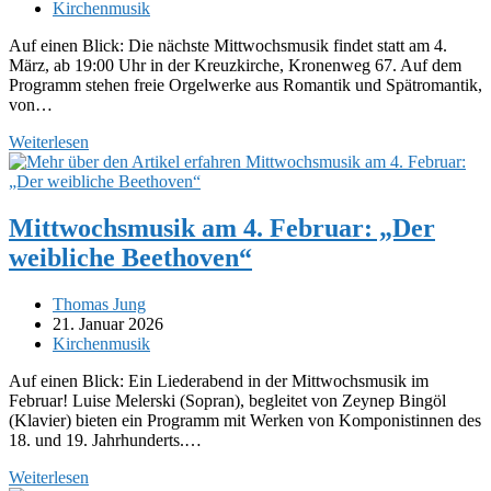
veröffentlicht:
Beitrags-
Kirchenmusik
Kategorie:
Auf einen Blick: Die nächste Mittwochsmusik findet statt am 4.
März, ab 19:00 Uhr in der Kreuzkirche, Kronenweg 67. Auf dem
Programm stehen freie Orgelwerke aus Romantik und Spätromantik,
von…
Mittwochsmusik
Weiterlesen
im
März:
(Spät)-
Romantische
Mittwochsmusik am 4. Februar: „Der
Orgelmusik
weibliche Beethoven“
Beitrags-
Thomas Jung
Autor:
Beitrag
21. Januar 2026
veröffentlicht:
Beitrags-
Kirchenmusik
Kategorie:
Auf einen Blick: Ein Liederabend in der Mittwochsmusik im
Februar! Luise Melerski (Sopran), begleitet von Zeynep Bingöl
(Klavier) bieten ein Programm mit Werken von Komponistinnen des
18. und 19. Jahrhunderts.…
Mittwochsmusik
Weiterlesen