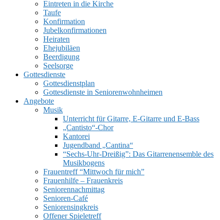
Eintreten in die Kirche
Taufe
Konfirmation
Jubelkonfirmationen
Heiraten
Ehejubiläen
Beerdigung
Seelsorge
UMSCHALTEN
Gottesdienste
Gottesdienstplan
Gottesdienste in Seniorenwohnheimen
Angebote
Musik
Unterricht für Gitarre, E‑Gitarre und E‑Bass
„Cantisto“-Chor
Kantorei
Jugendband „Cantina“
“Sechs-Uhr-Dreißig”: Das Gitarrenensemble des
Musikbogens
Frauentreff “Mittwoch für mich”
Frauenhilfe – Frauenkreis
Seniorennachmittag
Senioren-Café
Seniorensingkreis
Offener Spieletreff