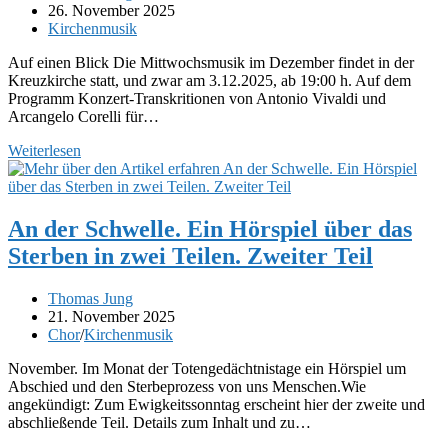
Autor:
Beitrag
26. November 2025
veröffentlicht:
Beitrags-
Kirchenmusik
Kategorie:
Auf einen Blick Die Mittwochsmusik im Dezember findet in der
Kreuzkirche statt, und zwar am 3.12.2025, ab 19:00 h. Auf dem
Programm Konzert-Transkritionen von Antonio Vivaldi und
Arcangelo Corelli für…
Die
Weiterlesen
letzte
Mittwochsmusik
in
diesem
An der Schwelle. Ein Hörspiel über das
Jahr
Sterben in zwei Teilen. Zweiter Teil
–
am
3.
Beitrags-
Thomas Jung
Dezember
Autor:
Beitrag
21. November 2025
veröffentlicht:
Beitrags-
Chor
/
Kirchenmusik
Kategorie:
November. Im Monat der Totengedächtnistage ein Hörspiel um
Abschied und den Sterbeprozess von uns Menschen.Wie
angekündigt: Zum Ewigkeitssonntag erscheint hier der zweite und
abschließende Teil. Details zum Inhalt und zu…