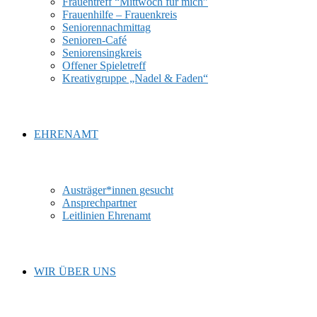
Frauentreff “Mittwoch für mich”
Frauenhilfe – Frauenkreis
Seniorennachmittag
Senioren-Café
Seniorensingkreis
Offener Spieletreff
Kreativgruppe „Nadel & Faden“
EHRENAMT
Austräger*innen gesucht
Ansprechpartner
Leitlinien Ehrenamt
WIR ÜBER UNS