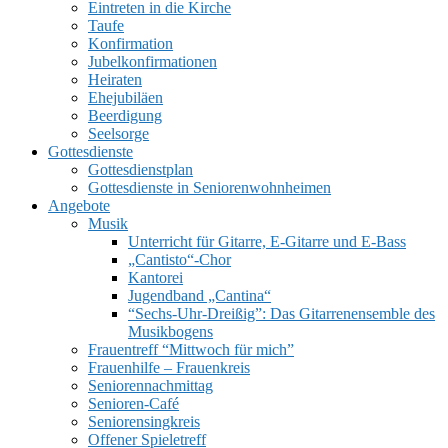
Eintreten in die Kirche
Taufe
Konfirmation
Jubelkonfirmationen
Heiraten
Ehejubiläen
Beerdigung
Seelsorge
UMSCHALTEN
Gottesdienste
Gottesdienstplan
Gottesdienste in Seniorenwohnheimen
Angebote
Musik
Unterricht für Gitarre, E‑Gitarre und E‑Bass
„Cantisto“-Chor
Kantorei
Jugendband „Cantina“
“Sechs-Uhr-Dreißig”: Das Gitarrenensemble des
Musikbogens
Frauentreff “Mittwoch für mich”
Frauenhilfe – Frauenkreis
Seniorennachmittag
Senioren-Café
Seniorensingkreis
Offener Spieletreff