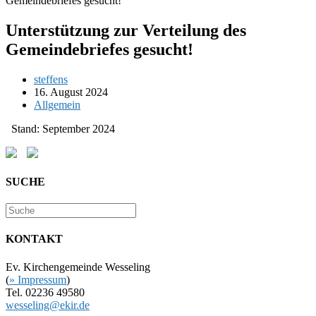
Unterstützung zur Verteilung des
Gemeindebriefes gesucht!
Beitrags-
steffens
Autor:
Beitrag
16. August 2024
veröffentlicht:
Beitrags-
Allgemein
Kategorie:
Stand: September 2024
SUCHE
KONTAKT
Ev. Kirchengemeinde Wesseling
(
» Impressum
)
Tel. 02236 49580
wesseling@ekir.de