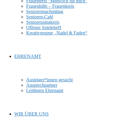
Frauentreff “Mittwoch für mich”
Frauenhilfe – Frauenkreis
Seniorennachmittag
Senioren-Café
Seniorensingkreis
Offener Spieletreff
Kreativgruppe „Nadel & Faden“
EHRENAMT
Austräger*innen gesucht
Ansprechpartner
Leitlinien Ehrenamt
WIR ÜBER UNS