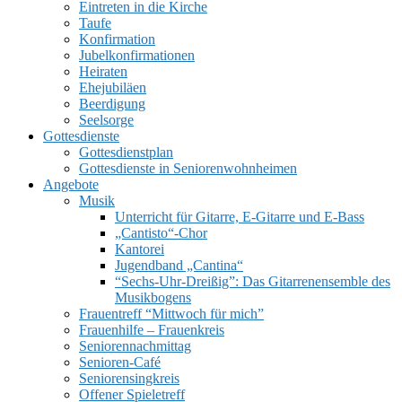
Eintreten in die Kirche
Taufe
Konfirmation
Jubelkonfirmationen
Heiraten
Ehejubiläen
Beerdigung
Seelsorge
UMSCHALTEN
Gottesdienste
Gottesdienstplan
Gottesdienste in Seniorenwohnheimen
Angebote
Musik
Unterricht für Gitarre, E‑Gitarre und E‑Bass
„Cantisto“-Chor
Kantorei
Jugendband „Cantina“
“Sechs-Uhr-Dreißig”: Das Gitarrenensemble des
Musikbogens
Frauentreff “Mittwoch für mich”
Frauenhilfe – Frauenkreis
Seniorennachmittag
Senioren-Café
Seniorensingkreis
Offener Spieletreff