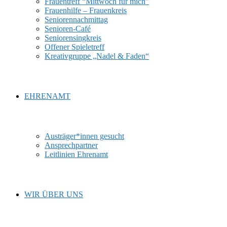
Frauentreff “Mittwoch für mich”
Frauenhilfe – Frauenkreis
Seniorennachmittag
Senioren-Café
Seniorensingkreis
Offener Spieletreff
Kreativgruppe „Nadel & Faden“
EHRENAMT
Austräger*innen gesucht
Ansprechpartner
Leitlinien Ehrenamt
WIR ÜBER UNS