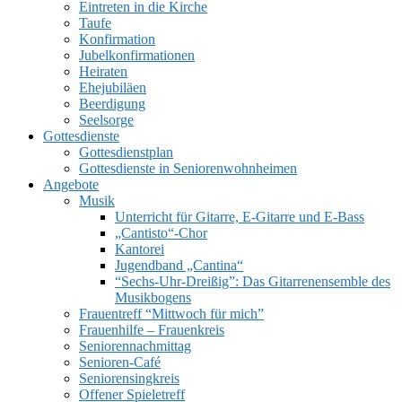
Eintreten in die Kirche
Taufe
Konfirmation
Jubelkonfirmationen
Heiraten
Ehejubiläen
Beerdigung
Seelsorge
UMSCHALTEN
Gottesdienste
Gottesdienstplan
Gottesdienste in Seniorenwohnheimen
Angebote
Musik
Unterricht für Gitarre, E‑Gitarre und E‑Bass
„Cantisto“-Chor
Kantorei
Jugendband „Cantina“
“Sechs-Uhr-Dreißig”: Das Gitarrenensemble des
Musikbogens
Frauentreff “Mittwoch für mich”
Frauenhilfe – Frauenkreis
Seniorennachmittag
Senioren-Café
Seniorensingkreis
Offener Spieletreff