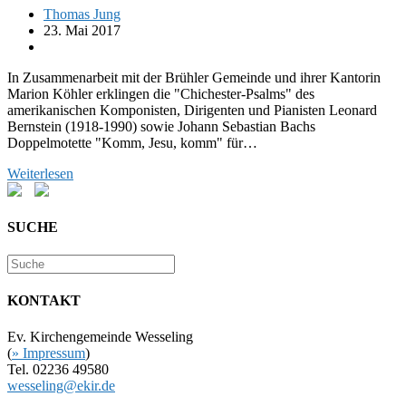
Beitrags-
Thomas Jung
Autor:
Beitrag
23. Mai 2017
veröffentlicht:
Beitrags-
Kategorie:
In Zusammenarbeit mit der Brühler Gemeinde und ihrer Kantorin
Marion Köhler erklingen die "Chichester-Psalms" des
amerikanischen Komponisten, Dirigenten und Pianisten Leonard
Bernstein (1918-1990) sowie Johann Sebastian Bachs
Doppelmotette "Komm, Jesu, komm" für…
Bach
Weiterlesen
und
Bernstein
im
SUCHE
Gottesdienst
KONTAKT
Ev. Kirchengemeinde Wesseling
(
» Impressum
)
Tel. 02236 49580
wesseling@ekir.de