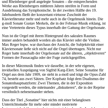
und Rheinberger groß angelegte Sonaten – die entsprechenden
Werke aus Rheinbergers mittleren Jahren streifen in Form und
Ausdehnung das Symphonische. In der zweiten Hälfte des 19.
Jahrhunderts fließt der konzertant-virtuose Zuschnitt der
Klavierliteratur mehr und mehr auch in die Orgelmusik hinein. Die
g-moll Sonate Gustav Merkels, die in der Februar-Musik erklang, ist
eine Vertreterin dieses Typus innerhalb der Gattung der Orgelsonate.
Nun ist die Orgel mit ihrem Hintergrund des sakralen Raumes
immer anders behandelt worden als das Klavier oder die Violine.
Max Reger bspw. war durchaus der Ansicht, die Subjektivität einer
Klaviersonate ließe sich nicht auf die Orgel übertragen. Nicht nur
Reger hatte innerhalb der Orgelsonate auf die älteren, „objektiveren“
Formen der Passacaglia oder der Fuge zurückgegriffen.
In dieser Märzmusik finden wir dasselbe, in der sehr eigenen,
inviduellen Ausprägung von Sigfrid Karg-Elert. Seine Sonatine für
Orgel aus dem Jahr 1909, sie steht in a-moll und trägt die Opus-Zahl
74, besteht aus zwei Sätzen. Der Kopfsatz folgt dem Dualismus der
Sonatenhauptsatzform: Zwei Themen, die in der Exposition
vorgestellt werden, die miteinander „diskutieren“, die in der Reprise
versöhnlich nebeneinander stehen.
Dass der Titel „Sonatine“ hier nichts mit einer belanglosen
Unterrichtsstudie für mehr oder minder motivierte