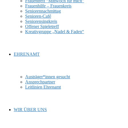
Frauentreff “Mittwoch für mich”
Frauenhilfe – Frauenkreis
Seniorennachmittag
Senioren-Café
Seniorensingkreis
Offener Spieletreff
Kreativgruppe „Nadel & Faden“
EHRENAMT
Austräger*innen gesucht
Ansprechpartner
Leitlinien Ehrenamt
WIR ÜBER UNS