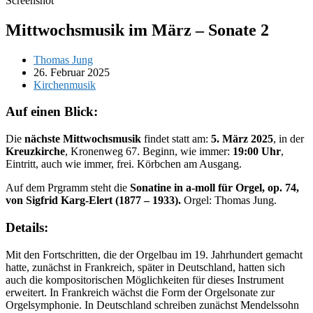
Screenshot
Mittwochsmusik im März – Sonate 2
Beitrags-
Thomas Jung
Autor:
Beitrag
26. Februar 2025
veröffentlicht:
Beitrags-
Kirchenmusik
Kategorie:
Auf einen Blick:
Die
nächste Mittwochsmusik
findet statt am:
5. März 2025
, in der
Kreuzkirche
, Kronenweg 67. Beginn, wie immer:
19:00 Uhr
,
Eintritt, auch wie immer, frei. Körbchen am Ausgang.
Auf dem Prgramm steht die
Sonatine in a-moll für Orgel, op. 74,
von Sigfrid Karg-Elert (1877 – 1933).
Orgel: Thomas Jung.
Details:
Mit den Fortschritten, die der Orgelbau im 19. Jahrhundert gemacht
hatte, zunächst in Frankreich, später in Deutschland, hatten sich
auch die kompositorischen Möglichkeiten für dieses Instrument
erweitert. In Frankreich wächst die Form der Orgelsonate zur
Orgelsymphonie. In Deutschland schreiben zunächst Mendelssohn