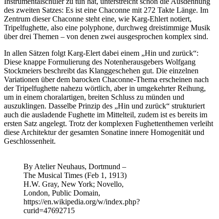
Instrumentalschüler zu tun hat, unterstreicht schon die Ausdehnung
des zweiten Satzes: Es ist eine Chaconne mit 272 Takte Länge. Im
Zentrum dieser Chaconne steht eine, wie Karg-Ehlert notiert,
Tripelfughette, also eine polyphone, durchweg dreistimmige Musik
über drei Themen – von denen zwei ausgesprochen komplex sind.
In allen Sätzen folgt Karg-Elert dabei einem „Hin und zurück“:
Diese knappe Formulierung des Notenherausgebers Wolfgang
Stockmeiers beschreibt das Klanggeschehen gut. Die einzelnen
Variationen über dem barocken Chaconne-Thema erscheinen nach
der Tripelfughette nahezu wörtlich, aber in umgekehrter Reihung,
um in einem choralartigen, breiten Schluss zu münden und
auszuklingen. Dasselbe Prinzip des „Hin und zurück“ strukturiert
auch die ausladende Fughette im Mittelteil, zudem ist es bereits im
ersten Satz angelegt. Trotz der komplexen Fughettenthemen verleiht
diese Architektur der gesamten Sonatine innere Homogenität und
Geschlossenheit.
By Atelier Neuhaus, Dortmund –
The Musical Times (Feb 1, 1913)
H.W. Gray, New York; Novello,
London, Public Domain,
https://en.wikipedia.org/w/index.php?
curid=47692715