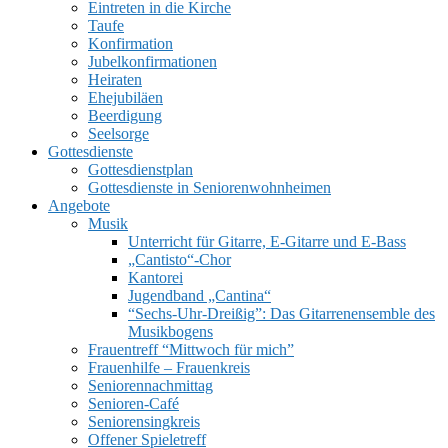
Eintreten in die Kirche
Taufe
Konfirmation
Jubelkonfirmationen
Heiraten
Ehejubiläen
Beerdigung
Seelsorge
UMSCHALTEN
Gottesdienste
Gottesdienstplan
Gottesdienste in Seniorenwohnheimen
Angebote
Musik
Unterricht für Gitarre, E‑Gitarre und E‑Bass
„Cantisto“-Chor
Kantorei
Jugendband „Cantina“
“Sechs-Uhr-Dreißig”: Das Gitarrenensemble des
Musikbogens
Frauentreff “Mittwoch für mich”
Frauenhilfe – Frauenkreis
Seniorennachmittag
Senioren-Café
Seniorensingkreis
Offener Spieletreff