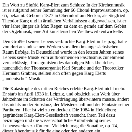
Ein Wort zu Sigfrid Karg-Elert zum Schluss: In der Kirchenmusik
ist er aufgrund seiner Sammlung der 66 Choral-Improvisationen, op.
65, bekannt. Geboren 1877 in Oberndorf am Neckar, als Siegfried
Theodor Karg und in ärmlichen Verhältnissen aufgewachsen, ist er
vier Jahre jünger als Max Reger, zu dem er, gerade auf dem Gebiet
der Orgelmusik, eine Art künstlerischen Wettbewerb entwickelte.
Den Großteil seines Lebens verbrachte Karg-Elert in Leipzig, hatte
von dort aus mit seinen Werken vor allem im angelsächsischen
Raum Erfolge. In Deutschland wurde in den letzten Jahren seines
Lebens seine Musik vom aufkommenden Faschismus zunehmend
vernachlässigt. Protagonisten des damaligen Musikbetriebes,
namentlich der Thomasorganist Karl Straube und der Theoretiker
Hermann Grabner, stellten sich offen gegen Karg-Elerts
„undeutsche“ Musik.
Die Katastrophe des dritten Reiches erlebte Karg-Elert nicht mehr.
Er starb im April 1933 in Leipzig, und obgleich sein Werk über
Jahrzehnte im Schatten der Verdrängung überwintern musste, ändert
das nichts an der Substanz, der Meisterschaft und der Fantasie seiner
Partituren. Hier ist viel zu entdecken. Die 1984 in Heidelberg
gegründete Karg-Elert-Gesellschaft versucht, ihren Teil dazu
beizutragen und die wissenschaftliche Aufarbeitung seines
Lebenswerkes zu fördern. Vielleicht mag die Sonatine, op. 74,
dieser Abendmusik für die eine oder den anderen ein