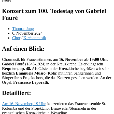
Konzert zum 100. Todestag von Gabriel
Fauré
Beitrags-
Thomas Jung
Autor:
Beitrag
6. November 2024
veröffentlicht:
Beitrags-
Chor
/
Kirchenmusik
Kategorie:
Auf einen Blick:
Chormusik für Frauenstimmen, am
16. November ab 19:00 Uhr
:
Gabriel Fauré (1845-1924) in der Kreuzkirche. Es erklingt sein
Requiem, op. 48.
Als Gäste in der Kreuzkirche begrüßen wir sehr
herzlich
Emanuela Musso
(Köln) mit ihren Sängerinnen und
Sänger ihres Projektchors, die das Konzert gestalten werden. An der
Orgel:
Francesco Leporatti.
Detailliert:
Am 16. November, 19 Uhr
, konzertieren das Frauenensemble St.
Kolumba und der Projektchor Brauweiler/Stommeln in der
evangelischen Kreuzkirche in Wesseling.