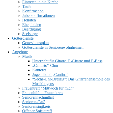
Eintreten in die Kirche
Taufe
Konfirmation
Jubelkonfirmationen
Heiraten
Ehejubiläen
Beerdigung
Seelsorge
UMSCHALTEN
Gottesdienste
Gottesdienstplan
Gottesdienste in Seniorenwohnheimen
Angebote
Musik
Unterricht für Gitarre, E‑Gitarre und E‑Bass
„Cantisto“-Chor
Kantorei
Jugendband „Cantina“
“Sechs-Uhr-Dreißig”: Das Gitarrenensemble des
Musikbogens
Frauentreff “Mittwoch für mich”
Frauenhilfe – Frauenkreis
Seniorennachmittag
Senioren-Café
Seniorensingkreis
Offener Spieletreff