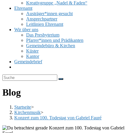
Kreativgruppe „Nadel & Faden“
Ehrenamt
Austräger*innen gesucht
Ansprechpartner
Leitlinien Ehrenamt
Wir über uns
Das Presbyterium
Pfarrer*innen und Prädikanten
Gemeindebüro & Kirchen
Küster
Kantor
Gemeindebrief
Website-
Suche
umschalten
Blog
Startseite
>
Kirchenmusik
>
Konzert zum 100. Todestag von Gabriel Fauré