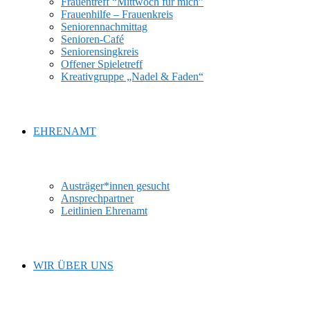
Frauentreff “Mittwoch für mich”
Frauenhilfe – Frauenkreis
Seniorennachmittag
Senioren-Café
Seniorensingkreis
Offener Spieletreff
Kreativgruppe „Nadel & Faden“
EHRENAMT
Austräger*innen gesucht
Ansprechpartner
Leitlinien Ehrenamt
WIR ÜBER UNS