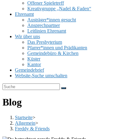
Offener Spieletreff
Kreativgruppe „Nadel & Faden“
Ehrenamt
Austräger*innen gesucht
Ansprechpartner
Leitlinien Ehrenamt
Wir über uns
Das Presbyterium
Pfarrer*innen und Prädikanten
Gemeindebüro & Kirchen
Küster
Kantor
Gemeindebrief
Website-Suche umschalten
Blog
Startseite
>
Allgemein
>
Freddy & Friends