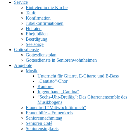
Service
Eintreten in die Kirche
Taufe
Konfirmation
Jubelkonfirmationen
Heiraten
Ehejubiläen
Beerdigung
Seelsorge
Gottesdienste
Gottesdienstplan
Gottesdienste in Seniorenwohnheimen
Angebote
Musik
Unterricht für Gitarre, E‑Gitarre und E‑Bass
„Cantisto“-Chor
Kantorei
Jugendband „Cantina“
“Sechs-Uhr-Dreißig”: Das Gitarrenensemble des
Musikbogens
Frauentreff “Mittwoch für mich”
Frauenhilfe – Frauenkreis
Seniorennachmittag
Senioren-Café
Seniorensingkreis