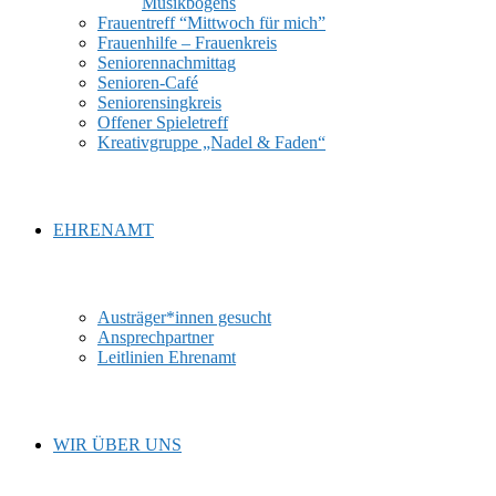
Musikbogens
Frauentreff “Mittwoch für mich”
Frauenhilfe – Frauenkreis
Seniorennachmittag
Senioren-Café
Seniorensingkreis
Offener Spieletreff
Kreativgruppe „Nadel & Faden“
EHRENAMT
Austräger*innen gesucht
Ansprechpartner
Leitlinien Ehrenamt
WIR ÜBER UNS