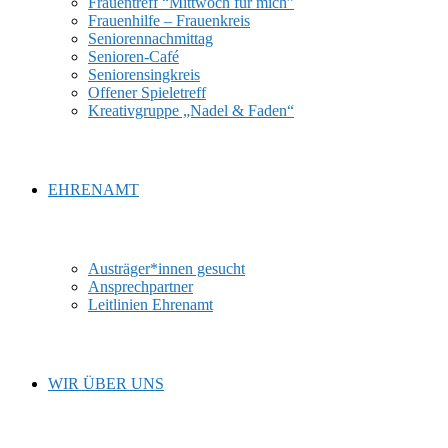
Frauentreff “Mittwoch für mich”
Frauenhilfe – Frauenkreis
Seniorennachmittag
Senioren-Café
Seniorensingkreis
Offener Spieletreff
Kreativgruppe „Nadel & Faden“
EHRENAMT
Austräger*innen gesucht
Ansprechpartner
Leitlinien Ehrenamt
WIR ÜBER UNS