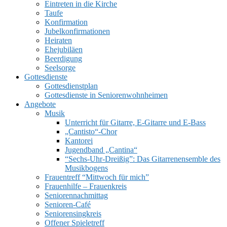
Eintreten in die Kirche
Taufe
Konfirmation
Jubelkonfirmationen
Heiraten
Ehejubiläen
Beerdigung
Seelsorge
UMSCHALTEN
Gottesdienste
Gottesdienstplan
Gottesdienste in Seniorenwohnheimen
Angebote
Musik
Unterricht für Gitarre, E‑Gitarre und E‑Bass
„Cantisto“-Chor
Kantorei
Jugendband „Cantina“
“Sechs-Uhr-Dreißig”: Das Gitarrenensemble des
Musikbogens
Frauentreff “Mittwoch für mich”
Frauenhilfe – Frauenkreis
Seniorennachmittag
Senioren-Café
Seniorensingkreis
Offener Spieletreff