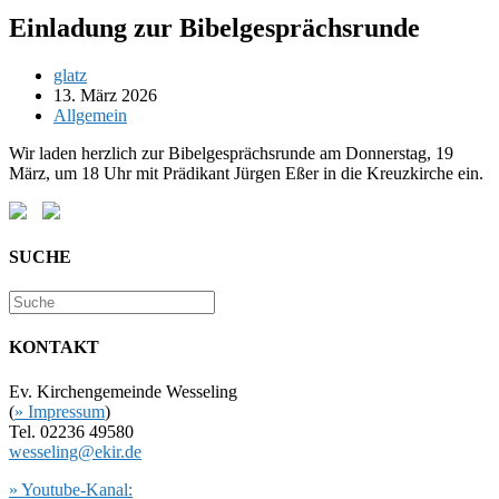
Einladung zur Bibelgesprächsrunde
Beitrags-
glatz
Autor:
Beitrag
13. März 2026
veröffentlicht:
Beitrags-
Allgemein
Kategorie:
Wir laden herzlich zur Bibelgesprächsrunde am Donnerstag, 19
März, um 18 Uhr mit Prädikant Jürgen Eßer in die Kreuzkirche ein.
SUCHE
KONTAKT
Ev. Kirchengemeinde Wesseling
(
» Impressum
)
Tel. 02236 49580
wesseling@ekir.de
» Youtube-Kanal: