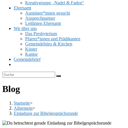
Kreativgruppe „Nadel & Faden“
Ehrenamt
Austräger*innen gesucht
Ansprechpartner
Leitlinien Ehrenamt
Wir über uns
Das Presbyterium
Pfarrer*innen und Prädikanten
Gemeindebüro & Kirchen
Küster
Kantor
Gemeindebrief
Website-
Suche
umschalten
Blog
Startseite
>
Allgemein
>
Einladung zur Bibelgesprächsrunde