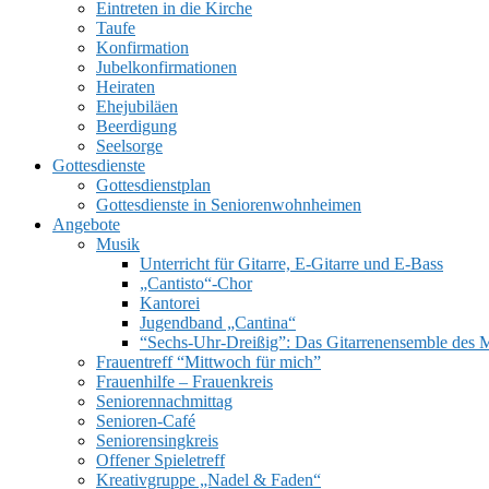
Eintreten in die Kirche
Taufe
Konfirmation
Jubelkonfirmationen
Heiraten
Ehejubiläen
Beerdigung
Seelsorge
Gottesdienste
Gottesdienstplan
Gottesdienste in Seniorenwohnheimen
Angebote
Musik
Unterricht für Gitarre, E‑Gitarre und E‑Bass
„Cantisto“-Chor
Kantorei
Jugendband „Cantina“
“Sechs-Uhr-Dreißig”: Das Gitarrenensemble des 
Frauentreff “Mittwoch für mich”
Frauenhilfe – Frauenkreis
Seniorennachmittag
Senioren-Café
Seniorensingkreis
Offener Spieletreff
Kreativgruppe „Nadel & Faden“