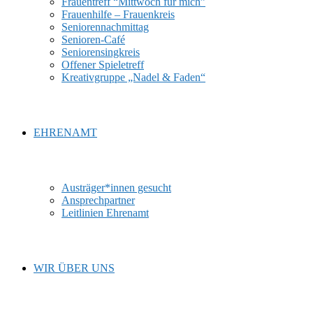
Frauentreff “Mittwoch für mich”
Frauenhilfe – Frauenkreis
Seniorennachmittag
Senioren-Café
Seniorensingkreis
Offener Spieletreff
Kreativgruppe „Nadel & Faden“
EHRENAMT
Austräger*innen gesucht
Ansprechpartner
Leitlinien Ehrenamt
WIR ÜBER UNS