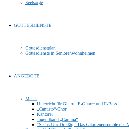
Seelsorge
GOTTESDIENSTE
Gottesdienstplan
Gottesdienste in Seniorenwohnheimen
ANGEBOTE
Musik
Unterricht für Gitarre, E‑Gitarre und E‑Bass
„Cantisto“-Chor
Kantorei
Jugendband „Cantina“
“Sechs-Uhr-Dreißig”: Das Gitarrenensemble des 