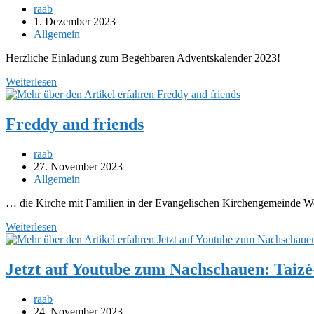
Beitrags-
raab
Autor:
Beitrag
1. Dezember 2023
veröffentlicht:
Beitrags-
Allgemein
Kategorie:
Herzliche Einladung zum Begehbaren Adventskalender 2023!
Begehbarer
Weiterlesen
Adventskalender
2023
Freddy and friends
Beitrags-
raab
Autor:
Beitrag
27. November 2023
veröffentlicht:
Beitrags-
Allgemein
Kategorie:
… die Kirche mit Familien in der Evangelischen Kirchengemeinde Wes
Freddy
Weiterlesen
and
friends
Jetzt auf Youtube zum Nachschauen: Taizé
Beitrags-
raab
Autor:
Beitrag
24. November 2023