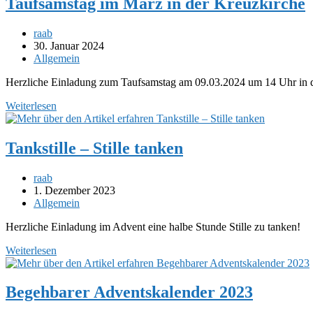
Taufsamstag im März in der Kreuzkirche
Beitrags-
raab
Autor:
Beitrag
30. Januar 2024
veröffentlicht:
Beitrags-
Allgemein
Kategorie:
Herzliche Einladung zum Taufsamstag am 09.03.2024 um 14 Uhr in 
Taufsamstag
Weiterlesen
im
März
in
Tankstille – Stille tanken
der
Kreuzkirche
Beitrags-
raab
Autor:
Beitrag
1. Dezember 2023
veröffentlicht:
Beitrags-
Allgemein
Kategorie:
Herzliche Einladung im Advent eine halbe Stunde Stille zu tanken!
Tankstille
Weiterlesen
–
Stille
tanken
Begehbarer Adventskalender 2023