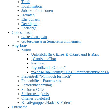
Taufe
Konfirmation
Jubelkonfirmationen
Heiraten
Ehejubiläen
Beerdigung
Seelsorge
UMSCHALTEN
Gottesdienste
Gottesdienstplan
Gottesdienste in Seniorenwohnheimen
Angebote
Musik
Unterricht für Gitarre, E‑Gitarre und E‑Bass
„Cantisto“-Chor
Kantorei
Jugendband „Cantina“
“Sechs-Uhr-Dreißig”: Das Gitarrenensemble des 
Frauentreff “Mittwoch für mich”
Frauenhilfe – Frauenkreis
Seniorennachmittag
Senioren-Café
Seniorensingkreis
Offener Spieletreff
Kreativgruppe „Nadel & Faden“
Ehrenamt