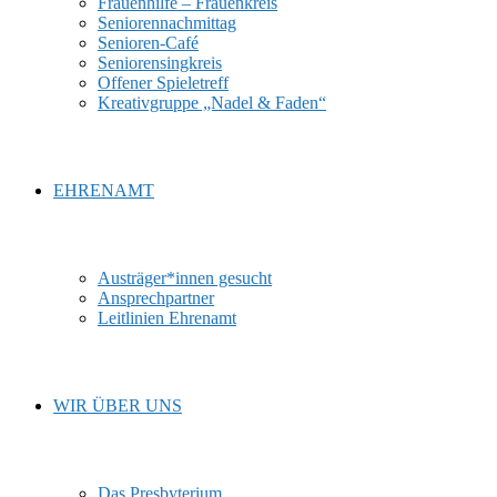
Frauenhilfe – Frauenkreis
Seniorennachmittag
Senioren-Café
Seniorensingkreis
Offener Spieletreff
Kreativgruppe „Nadel & Faden“
EHRENAMT
Austräger*innen gesucht
Ansprechpartner
Leitlinien Ehrenamt
WIR ÜBER UNS
Das Presbyterium