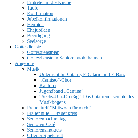
Eintreten in die Kirche
Taufe
Konfirmation
Jubelkonfirmationen
Heiraten
Ehejubiläen
Beerdigung
Seelsorge
UMSCHALTEN
Gottesdienste
Gottesdienstplan
Gottesdienste in Seniorenwohnheimen
Angebote
Musik
Unterricht für Gitarre, E‑Gitarre und E‑Bass
„Cantisto“-Chor
Kantorei
Jugendband „Cantina“
“Sechs-Uhr-Dreißig”: Das Gitarrenensemble des
Musikbogens
Frauentreff “Mittwoch für mich”
Frauenhilfe – Frauenkreis
Seniorennachmittag
Senioren-Café
Seniorensingkreis
Offener Spieletreff