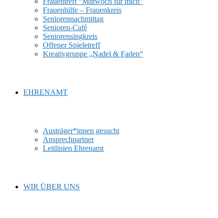
Frauentreff “Mittwoch für mich”
Frauenhilfe – Frauenkreis
Seniorennachmittag
Senioren-Café
Seniorensingkreis
Offener Spieletreff
Kreativgruppe „Nadel & Faden“
EHRENAMT
Austräger*innen gesucht
Ansprechpartner
Leitlinien Ehrenamt
WIR ÜBER UNS