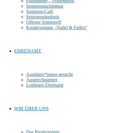
Frauenhilfe – Frauenkreis
Seniorennachmittag
Senioren-Café
Seniorensingkreis
Offener Spieletreff
Kreativgruppe „Nadel & Faden“
EHRENAMT
Austräger*innen gesucht
Ansprechpartner
Leitlinien Ehrenamt
WIR ÜBER UNS
Das Presbyterium