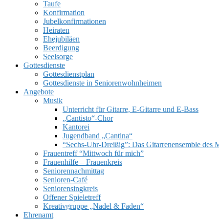
Taufe
Konfirmation
Jubelkonfirmationen
Heiraten
Ehejubiläen
Beerdigung
Seelsorge
UMSCHALTEN
Gottesdienste
Gottesdienstplan
Gottesdienste in Seniorenwohnheimen
Angebote
Musik
Unterricht für Gitarre, E‑Gitarre und E‑Bass
„Cantisto“-Chor
Kantorei
Jugendband „Cantina“
“Sechs-Uhr-Dreißig”: Das Gitarrenensemble des 
Frauentreff “Mittwoch für mich”
Frauenhilfe – Frauenkreis
Seniorennachmittag
Senioren-Café
Seniorensingkreis
Offener Spieletreff
Kreativgruppe „Nadel & Faden“
Ehrenamt